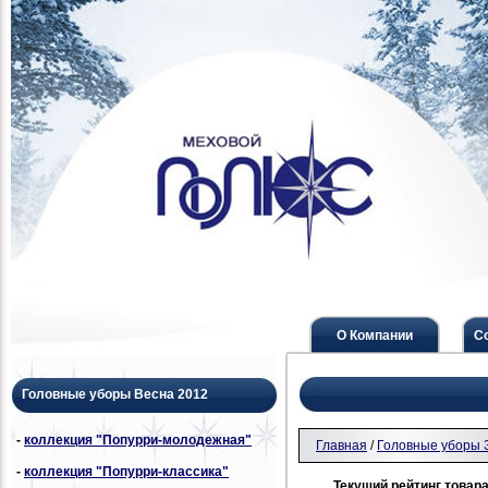
О Компании
С
Головные уборы Весна 2012
-
коллекция "Попурри-молодежная"
Главная
/
Головные уборы 
-
коллекция "Попурри-классика"
Текущий рейтинг товара