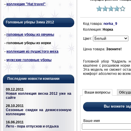
-
коллекция "Hat travel"
Головные уборы Зима 2012
Код товара:
norka_9
Коллекция:
Норка
-
головные уборы из овчины
Цвет:
- головные уборы из норки
Цена товара:
Звоните!
-
коллекция из пушистого меха
-
мужские головные уборы
Головной убор "Кадриль 
кашпене с росшивом норки 
Эта модель не сможет оста
комфорт абсолютно во всем
Последние новости компании
09.12.2011
Ваши вопросы
Обсуди
Новая коллекция весна 2012 уже на
сайте
28.10.2011
Вы можете за
Сезонные скидки на демисезонную
коллекцию
Ваше имя
16.06.2011
Лето - пора отпусков и отдыха