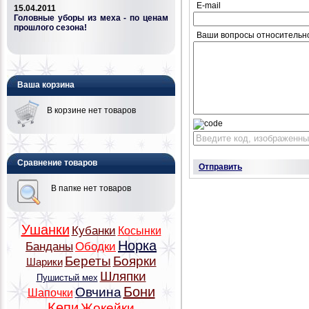
E-mail
15.04.2011
Головные уборы из меха - по ценам
прошлого сезона!
Ваши вопросы относительн
Ваша корзина
В корзине нет товаров
Сравнение товаров
Отправить
В папке нет товаров
Ушанки
Кубанки
Косынки
Норка
Банданы
Ободки
Береты
Боярки
Шарики
Шляпки
Пушистый мех
Бони
Овчина
Шапочки
Кепи
Жокейки