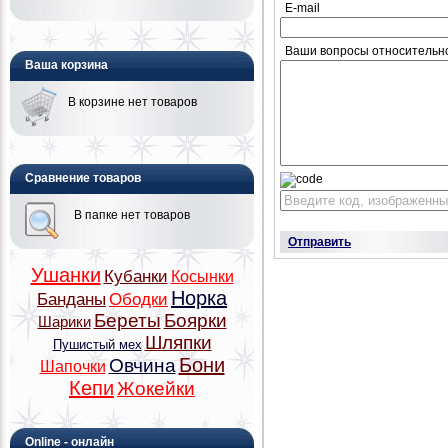
E-mail
Ваши вопросы относительн
Ваша корзина
В корзине нет товаров
Сравнение товаров
В папке нет товаров
Отправить
Ушанки
Кубанки
Косынки
Норка
Банданы
Ободки
Береты
Боярки
Шарики
Шляпки
Пушистый мех
Бони
Овчина
Шапочки
Кепи
Жокейки
Online - онлайн