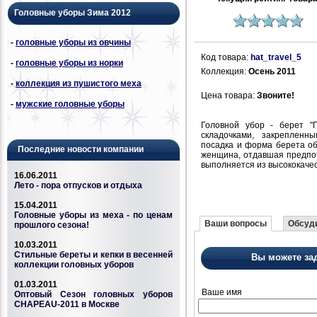
Головные уборы Зима 2012
-
головные уборы из овчины
Код товара:
hat_travel_5
-
головные уборы из норки
Коллекция:
Осень 2011
-
коллекция из пушистого меха
Цена товара:
Звоните!
-
мужские головные уборы
Головной убор - берет "
складочками, закреплен
посадка и форма берета об
Последние новости компании
женщина, отдавшая предпоч
выполняется из высококаче
16.06.2011
Лето - пора отпусков и отдыха
15.04.2011
Головные уборы из меха - по ценам
Ваши вопросы
Обсуди
прошлого сезона!
10.03.2011
Стильные береты и кепки в весенней
Вы можете за
коллекции головных уборов
01.03.2011
Ваше имя
Оптовый Сезон головных уборов
CHAPEAU-2011 в Москве