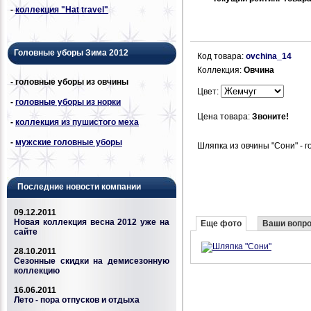
-
коллекция "Hat travel"
Головные уборы Зима 2012
Код товара:
ovchina_14
Коллекция:
Овчина
- головные уборы из овчины
Цвет:
-
головные уборы из норки
Цена товара:
Звоните!
-
коллекция из пушистого меха
-
мужские головные уборы
Шляпка из овчины "Сони" - 
Последние новости компании
09.12.2011
Новая коллекция весна 2012 уже на
Еще фото
Ваши вопр
сайте
28.10.2011
Сезонные скидки на демисезонную
коллекцию
16.06.2011
Лето - пора отпусков и отдыха