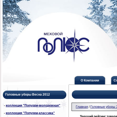
О Компании
С
Головные уборы Весна 2012
-
коллекция "Попурри-молодежная"
Главная
/
Головные уборы 
-
коллекция "Попурри-классика"
Текущий рейтинг товара