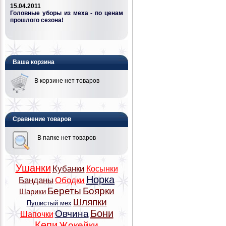
15.04.2011
Головные уборы из меха - по ценам
прошлого сезона!
Ваша корзина
В корзине нет товаров
Сравнение товаров
В папке нет товаров
Ушанки
Кубанки
Косынки
Норка
Банданы
Ободки
Береты
Боярки
Шарики
Шляпки
Пушистый мех
Бони
Овчина
Шапочки
Кепи
Жокейки