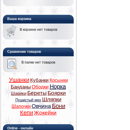
Ваша корзина
В корзине нет товаров
Сравнение товаров
В папке нет товаров
Ушанки
Кубанки
Косынки
Норка
Банданы
Ободки
Береты
Боярки
Шарики
Шляпки
Пушистый мех
Бони
Овчина
Шапочки
Кепи
Жокейки
Online - онлайн