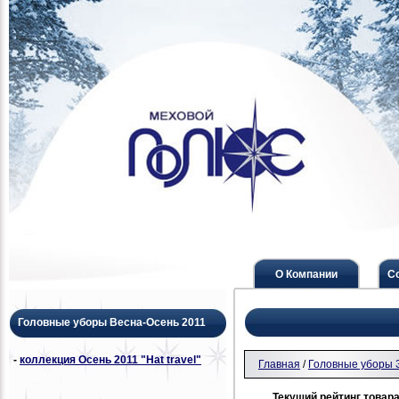
О Компании
С
Головные уборы Весна-Осень 2011
-
коллекция Осень 2011 "Hat travel"
Главная
/
Головные уборы 
Текущий рейтинг товара