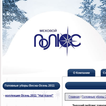
О Компании
С
Головные уборы Весна-Осень 2011
-
коллекция Осень 2011 "Hat travel"
Главная
/
Головные уборы 
Текущий рейтинг товара