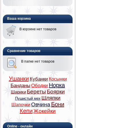
Ваша корзина
В корзине нет товаров
Сравнение товаров
В папке нет товаров
Ушанки
Кубанки
Косынки
Норка
Банданы
Ободки
Береты
Боярки
Шарики
Шляпки
Пушистый мех
Бони
Овчина
Шапочки
Кепи
Жокейки
Online - онлайн