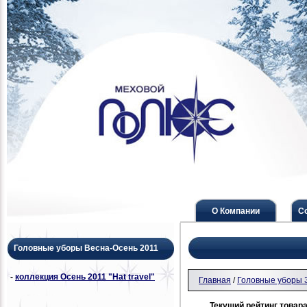
О Компании
С
Головные уборы Весна-Осень 2011
-
коллекция Осень 2011 "Hat travel"
Главная
/
Головные уборы 
Текущий рейтинг товара