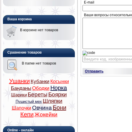
E-mail
Ваши вопросы относительн
Ваша корзина
В корзине нет товаров
Сравнение товаров
В папке нет товаров
Отправить
Ушанки
Кубанки
Косынки
Норка
Банданы
Ободки
Береты
Боярки
Шарики
Шляпки
Пушистый мех
Бони
Овчина
Шапочки
Кепи
Жокейки
Online - онлайн