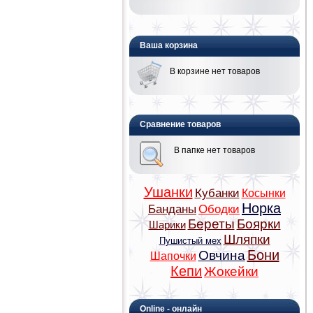
Ваша корзина
В корзине нет товаров
Сравнение товаров
В папке нет товаров
Ушанки
Кубанки
Косынки
Норка
Банданы
Ободки
Береты
Боярки
Шарики
Шляпки
Пушистый мех
Бони
Овчина
Шапочки
Кепи
Жокейки
Online - онлайн