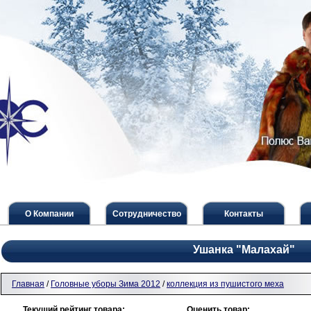
О Компании
Сотрудничество
Контакты
Ушанка "Малахай"
Главная
/
Головные уборы Зима 2012
/
коллекция из пушистого меха
Текущий рейтинг товара:
Оценить товар: