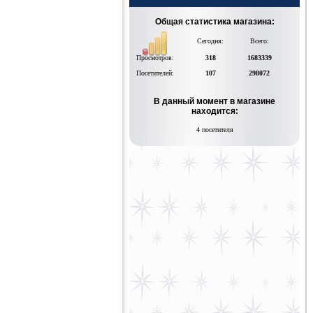
Общая статистика магазина:
Сегодня:
Всего:
Просмотров:
318
1683339
Посетителей:
107
298072
В данный момент в магазине
находится:
4 посетителя