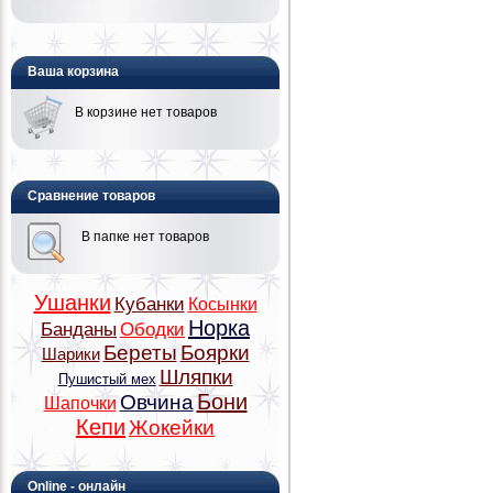
Ваша корзина
В корзине нет товаров
Сравнение товаров
В папке нет товаров
Ушанки
Кубанки
Косынки
Норка
Банданы
Ободки
Береты
Боярки
Шарики
Шляпки
Пушистый мех
Бони
Овчина
Шапочки
Кепи
Жокейки
Online - онлайн