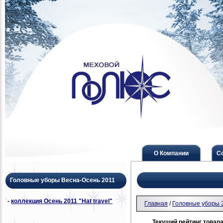
О Компании
С
Головные уборы Весна-Осень 2011
-
коллекция Осень 2011 "Hat travel"
Главная
/
Головные уборы 
Текущий рейтинг товара