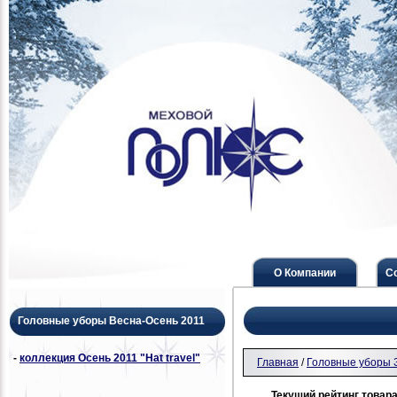
О Компании
С
Головные уборы Весна-Осень 2011
-
коллекция Осень 2011 "Hat travel"
Главная
/
Головные уборы 
Текущий рейтинг товара