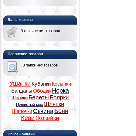
Ваша корзина
В корзине нет товаров
Сравнение товаров
В папке нет товаров
Ушанки
Кубанки
Косынки
Норка
Банданы
Ободки
Береты
Боярки
Шарики
Шляпки
Пушистый мех
Бони
Овчина
Шапочки
Кепи
Жокейки
Online - онлайн