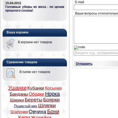
E-mail
15.04.2011
Головные уборы из меха - по ценам
прошлого сезона!
Ваши вопросы относительн
Ваша корзина
В корзине нет товаров
Сравнение товаров
Отправить
В папке нет товаров
Ушанки
Кубанки
Косынки
Норка
Банданы
Ободки
Береты
Боярки
Шарики
Шляпки
Пушистый мех
Бони
Овчина
Шапочки
Кепи
Жокейки