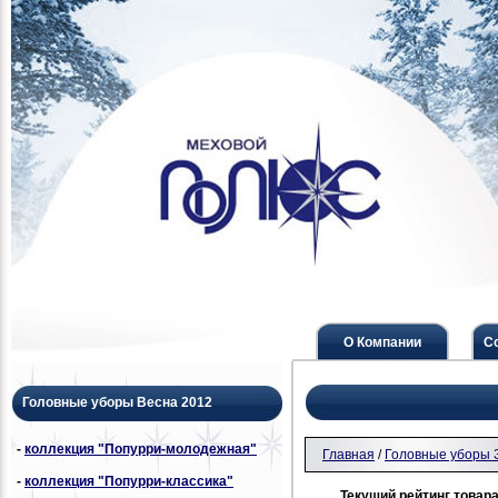
О Компании
С
Головные уборы Весна 2012
-
коллекция "Попурри-молодежная"
Главная
/
Головные уборы 
-
коллекция "Попурри-классика"
Текущий рейтинг товара