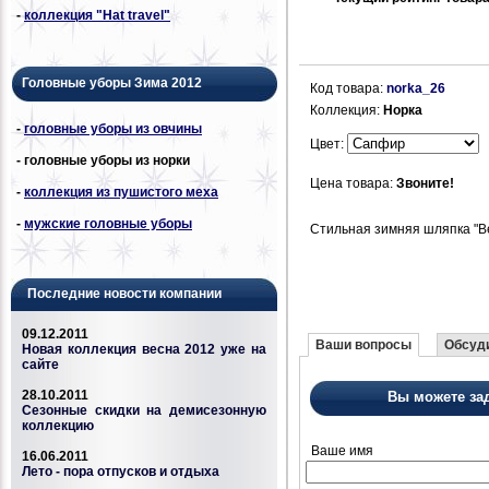
-
коллекция "Hat travel"
Головные уборы Зима 2012
Код товара:
norka_26
Коллекция:
Норка
-
головные уборы из овчины
Цвет:
- головные уборы из норки
Цена товара:
Звоните!
-
коллекция из пушистого меха
-
мужские головные уборы
Стильная зимняя шляпка "Ве
Последние новости компании
09.12.2011
Ваши вопросы
Обсуди
Новая коллекция весна 2012 уже на
сайте
28.10.2011
Вы можете за
Сезонные скидки на демисезонную
коллекцию
Ваше имя
16.06.2011
Лето - пора отпусков и отдыха