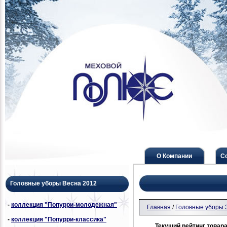
О Компании
С
Головные уборы Весна 2012
-
коллекция "Попурри-молодежная"
Главная
/
Головные уборы 
-
коллекция "Попурри-классика"
Текущий рейтинг товара