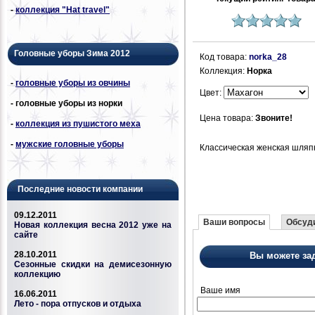
-
коллекция "Hat travel"
Головные уборы Зима 2012
Код товара:
norka_28
Коллекция:
Норка
-
головные уборы из овчины
Цвет:
- головные уборы из норки
Цена товара:
Звоните!
-
коллекция из пушистого меха
-
мужские головные уборы
Классическая женская шляпк
Последние новости компании
09.12.2011
Ваши вопросы
Обсуди
Новая коллекция весна 2012 уже на
сайте
28.10.2011
Вы можете за
Сезонные скидки на демисезонную
коллекцию
Ваше имя
16.06.2011
Лето - пора отпусков и отдыха