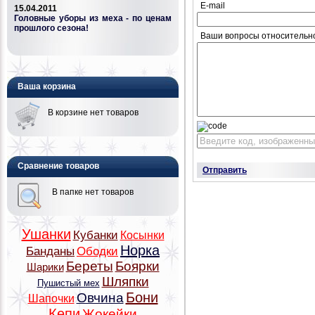
E-mail
15.04.2011
Головные уборы из меха - по ценам
прошлого сезона!
Ваши вопросы относительн
Ваша корзина
В корзине нет товаров
Сравнение товаров
Отправить
В папке нет товаров
Ушанки
Кубанки
Косынки
Норка
Банданы
Ободки
Береты
Боярки
Шарики
Шляпки
Пушистый мех
Бони
Овчина
Шапочки
Кепи
Жокейки