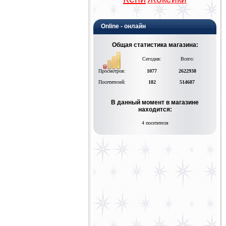
Online - онлайн
Общая статистика магазина:
Сегодня:
Всего:
Просмотров:
1077
2622938
Посетителей:
182
514687
В данный момент в магазине
находится:
4 посетителя