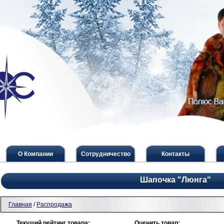
О Компании
Сотрудничество
Контакты
Шапочка "Люнга"
Главная
/
Распродажа
Текущий рейтинг товара:
Оценить товар: