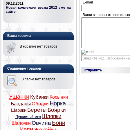
E-mail
09.12.2011
Новая коллекция весна 2012 уже на
сайте
Ваши вопросы относительн
Ваша корзина
В корзине нет товаров
Сравнение товаров
Отправить
В папке нет товаров
Ушанки
Кубанки
Косынки
Норка
Банданы
Ободки
Береты
Боярки
Шарики
Шляпки
Пушистый мех
Бони
Овчина
Шапочки
Кепи
Жокейки