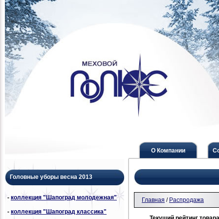
О Компании
С
Головные уборы весна 2013
-
коллекция "Шапоград молодежная"
Главная
/
Распродажа
-
коллекция "Шапоград классика"
Текущий рейтинг товара