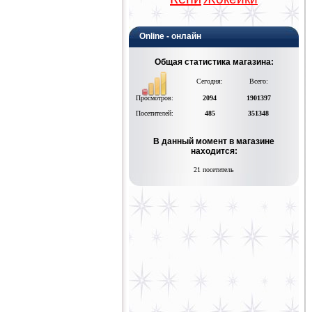
Online - онлайн
Общая статистика магазина:
Сегодня:
Всего:
Просмотров:
2094
1901397
Посетителей:
485
351348
В данный момент в магазине
находится:
21 посетитель