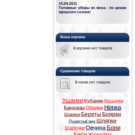
15.04.2011
Головные уборы из меха - по ценам
прошлого сезона!
Ваша корзина
В корзине нет товаров
Сравнение товаров
В папке нет товаров
Ушанки
Кубанки
Косынки
Норка
Банданы
Ободки
Береты
Боярки
Шарики
Шляпки
Пушистый мех
Бони
Овчина
Шапочки
Кепи
Жокейки